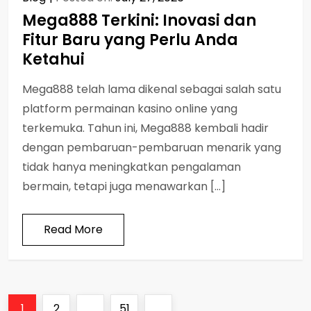
Mega888 Terkini: Inovasi dan
Fitur Baru yang Perlu Anda
Ketahui
Mega888 telah lama dikenal sebagai salah satu
platform permainan kasino online yang
terkemuka. Tahun ini, Mega888 kembali hadir
dengan pembaruan-pembaruan menarik yang
tidak hanya meningkatkan pengalaman
bermain, tetapi juga menawarkan […]
Read More
P
Page
Page
Page
Next
1
2
…
51