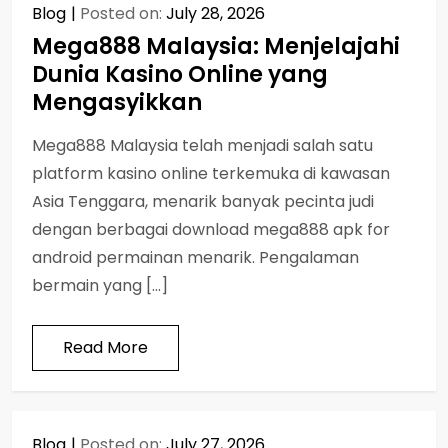
Blog
Posted on:
July 28, 2026
Mega888 Malaysia: Menjelajahi
Dunia Kasino Online yang
Mengasyikkan
Mega888 Malaysia telah menjadi salah satu
platform kasino online terkemuka di kawasan
Asia Tenggara, menarik banyak pecinta judi
dengan berbagai download mega888 apk for
android permainan menarik. Pengalaman
bermain yang […]
Read More
Blog
Posted on:
July 27, 2026