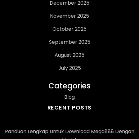
December 2025
November 2025
October 2025
September 2025
August 2025
July 2025
Categories
Blog
RECENT POSTS
Panduan Lengkap Untuk Download Mega888 Dengan