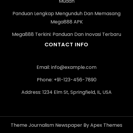
Mudah
Panduan Lengkap Mengunduh Dan Memasang
Mega888 APK
Mega888 Terkini: Panduan Dan Inovasi Terbaru
CONTACT INFO
Email: info@example.com
Phone: +91-123-456-7890
Address: 1234 Elm St, Springfield, IL, USA
Theme Journalism Newspaper By Apex Themes