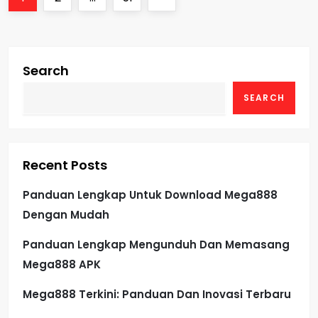
o
page
s
Search
t
SEARCH
s
p
Recent Posts
a
Panduan Lengkap Untuk Download Mega888
g
Dengan Mudah
i
Panduan Lengkap Mengunduh Dan Memasang
Mega888 APK
n
Mega888 Terkini: Panduan Dan Inovasi Terbaru
a