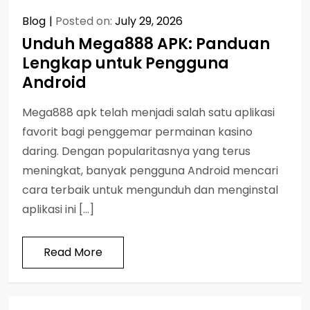
Blog
Posted on:
July 29, 2026
Unduh Mega888 APK: Panduan
Lengkap untuk Pengguna
Android
Mega888 apk telah menjadi salah satu aplikasi
favorit bagi penggemar permainan kasino
daring. Dengan popularitasnya yang terus
meningkat, banyak pengguna Android mencari
cara terbaik untuk mengunduh dan menginstal
aplikasi ini […]
Read More