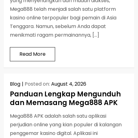
yang menyenangkan dan mudah diakses,
Mega888 telah menjadi salah satu platform
kasino online terpopuler bagi pemain di Asia
Tenggara. Namun, sebelum Anda dapat
menikmati ragam permainannya, […]
Read More
Blog
Posted on:
August 4, 2026
Panduan Lengkap Mengunduh
dan Memasang Mega888 APK
Mega888 APK adalah salah satu aplikasi
perjudian online yang kian populer di kalangan
penggemar kasino digital. Aplikasi ini