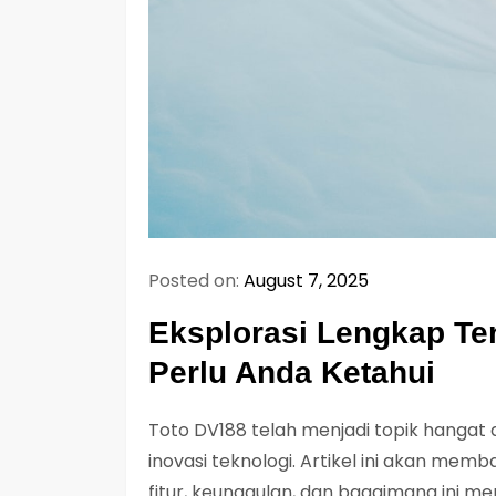
Posted on:
August 7, 2025
Eksplorasi Lengkap Te
Perlu Anda Ketahui
Toto DV188 telah menjadi topik hangat
inovasi teknologi. Artikel ini akan mem
fitur, keunggulan, dan bagaimana ini