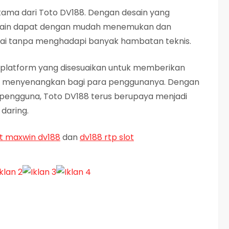
ama dari Toto DV188. Dengan desain yang
 pemain dapat dengan mudah menemukan dan
ai tanpa menghadapi banyak hambatan teknis.
 platform yang disesuaikan untuk memberikan
n menyenangkan bagi para penggunanya. Dengan
engguna, Toto DV188 terus berupaya menjadi
daring.
ot maxwin dv188
dan
dv188 rtp slot