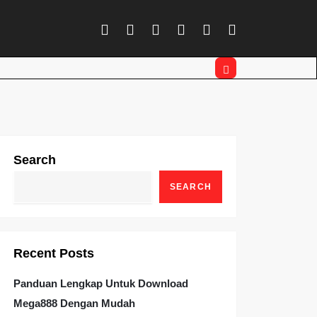
Search
SEARCH
Recent Posts
Panduan Lengkap Untuk Download
Mega888 Dengan Mudah