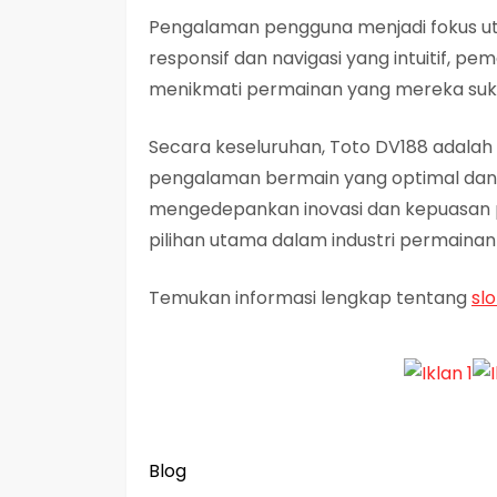
Pengalaman pengguna menjadi fokus ut
responsif dan navigasi yang intuitif,
menikmati permainan yang mereka suk
Secara keseluruhan, Toto DV188 adalah
pengalaman bermain yang optimal da
mengedepankan inovasi dan kepuasan p
pilihan utama dalam industri permainan 
Temukan informasi lengkap tentang
sl
Blog