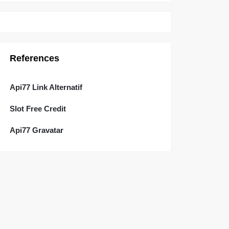
References
Api77 Link Alternatif
Slot Free Credit
Api77 Gravatar