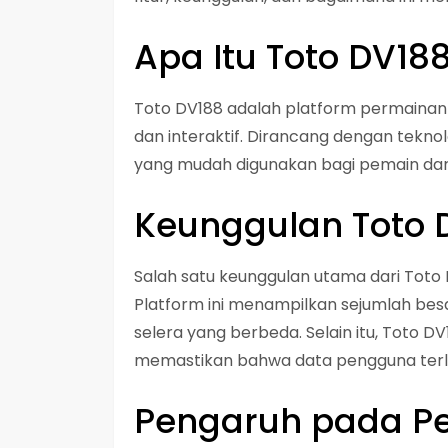
Apa Itu Toto DV18
Toto DV188 adalah platform permaina
dan interaktif. Dirancang dengan tekno
yang mudah digunakan bagi pemain dari
Keunggulan Toto 
Salah satu keunggulan utama dari Toto 
Platform ini menampilkan sejumlah be
selera yang berbeda. Selain itu, Toto 
memastikan bahwa data pengguna terli
Pengaruh pada P