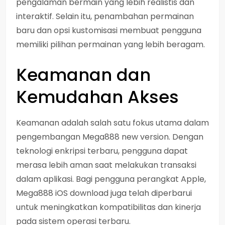
pengalaman bermain yang lebih realistis dan
interaktif. Selain itu, penambahan permainan
baru dan opsi kustomisasi membuat pengguna
memiliki pilihan permainan yang lebih beragam.
Keamanan dan
Kemudahan Akses
Keamanan adalah salah satu fokus utama dalam
pengembangan Mega888 new version. Dengan
teknologi enkripsi terbaru, pengguna dapat
merasa lebih aman saat melakukan transaksi
dalam aplikasi. Bagi pengguna perangkat Apple,
Mega888 iOS download juga telah diperbarui
untuk meningkatkan kompatibilitas dan kinerja
pada sistem operasi terbaru.