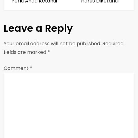
s
Perlu Anda Ketahui
Harus Diketahui
t
Leave a Reply
n
a
Your email address will not be published.
Required
fields are marked
*
v
Comment
i
*
g
a
t
i