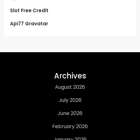
Slot Free Credit
Api77 Gravatar
Archives
August 2026
July 2026
June 2026
February 2026
January 2026