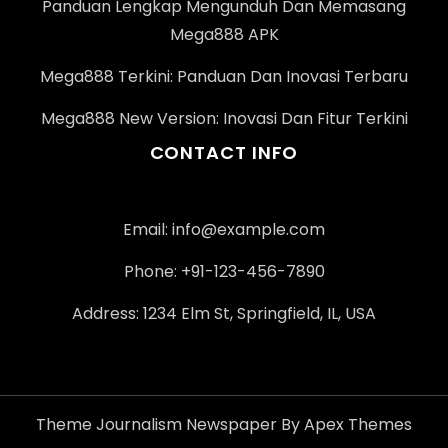
Panduan Lengkap Mengunduh Dan Memasang
Mega888 APK
Mega888 Terkini: Panduan Dan Inovasi Terbaru
Mega888 New Version: Inovasi Dan Fitur Terkini
CONTACT INFO
Email: info@example.com
Phone: +91-123-456-7890
Address: 1234 Elm St, Springfield, IL, USA
Theme Journalism Newspaper By Apex Themes