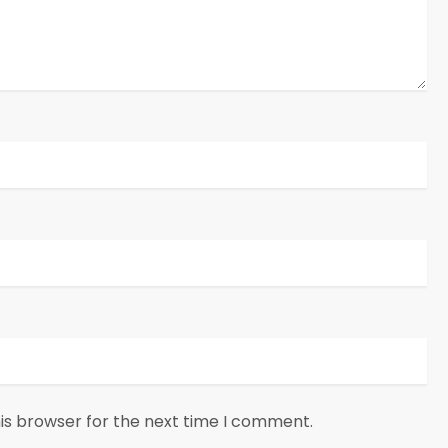
is browser for the next time I comment.