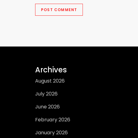
Archives
August 2026
July 2026
June 2026
February 2026
January 2026