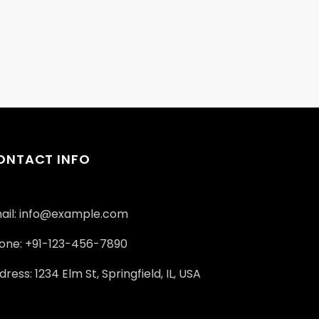
ONTACT INFO
ail: info@example.com
one: +91-123-456-7890
ress: 1234 Elm St, Springfield, IL, USA