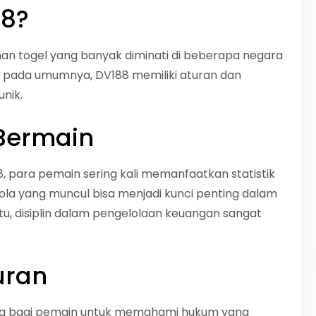
88?
an togel yang banyak diminati di beberapa negara
gel pada umumnya, DV188 memiliki aturan dan
unik.
 Bermain
, para pemain sering kali memanfaatkan statistik
ola yang muncul bisa menjadi kunci penting dalam
u, disiplin dalam pengelolaan keuangan sangat
uran
ting bagi pemain untuk memahami hukum yang