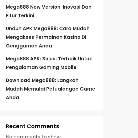
Mega888 New Version: Inovasi Dan
Fitur Terkini
Unduh APK Mega888: Cara Mudah
Mengakses Permainan Kasino Di
Genggaman Anda
Mega888 APK: Solusi Terbaik Untuk
Pengalaman Gaming Mobile
Download Mega888: Langkah
Mudah Memulai Petualangan Game
Anda
Recent Comments
No comments to show.