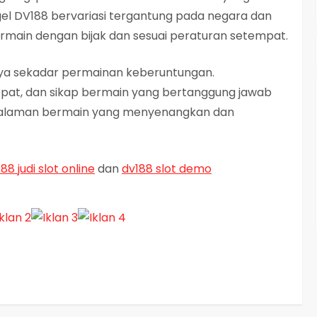
ogel DV188 bervariasi tergantung pada negara dan
u bermain dengan bijak dan sesuai peraturan setempat.
ya sekadar permainan keberuntungan.
epat, dan sikap bermain yang bertanggung jawab
galaman bermain yang menyenangkan dan
88 judi slot online
dan
dv188 slot demo