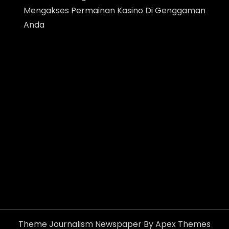
Mengakses Permainan Kasino Di Genggaman
Anda
Theme Journalism Newspaper By Apex Themes