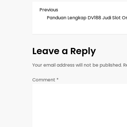
P
Previous
Previous
Post
Panduan Lengkap DV188 Judi Slot On
o
s
t
Leave a Reply
n
Your email address will not be published.
R
a
Comment
*
v
i
g
a