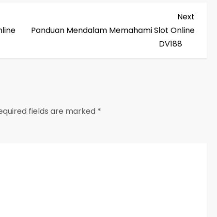
Next
Next
Post
line
Panduan Mendalam Memahami Slot Online
DV188
equired fields are marked
*