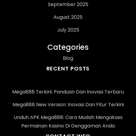
September 2025
August 2025
July 2025
Categories
Blog
RECENT POSTS
Mega888 Terkini: Panduan Dan Inovasi Terbaru
Mega888 New Version: Inovasi Dan Fitur Terkini
Unduh APK Mega888: Cara Mudah Mengakses
Permainan Kasino Di Genggaman Anda