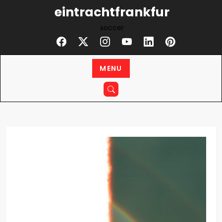
Skip
eintrachtfrankfur
to
soccer
content
MENU