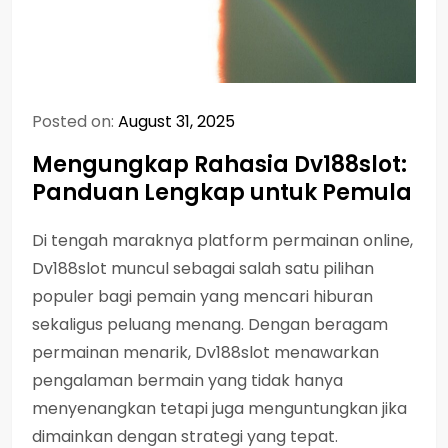
Posted on:
August 31, 2025
Mengungkap Rahasia Dv188slot:
Panduan Lengkap untuk Pemula
Di tengah maraknya platform permainan online,
Dv188slot muncul sebagai salah satu pilihan
populer bagi pemain yang mencari hiburan
sekaligus peluang menang. Dengan beragam
permainan menarik, Dv188slot menawarkan
pengalaman bermain yang tidak hanya
menyenangkan tetapi juga menguntungkan jika
dimainkan dengan strategi yang tepat.