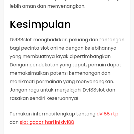
lebih aman dan menyenangkan.
Kesimpulan
Dv188slot menghadirkan peluang dan tantangan
bagi pecinta slot online dengan kelebihannya
yang membuatnya layak dipertimbangkan.
Dengan pendekatan yang tepat, pemain dapat
memaksimalkan potensi kemenangan dan
menikmati permainan yang menyenangkan.
Jangan ragu untuk menjelajahi Dv188slot dan
rasakan sendiri keseruannya!
Temukan informasi lengkap tentang
dv188 rtp
dan
slot gacor hari ini dv188