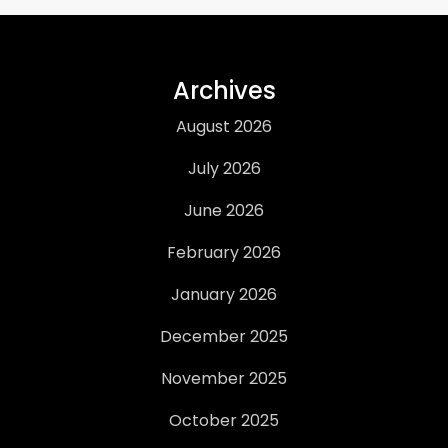
Archives
August 2026
July 2026
June 2026
February 2026
January 2026
December 2025
November 2025
October 2025