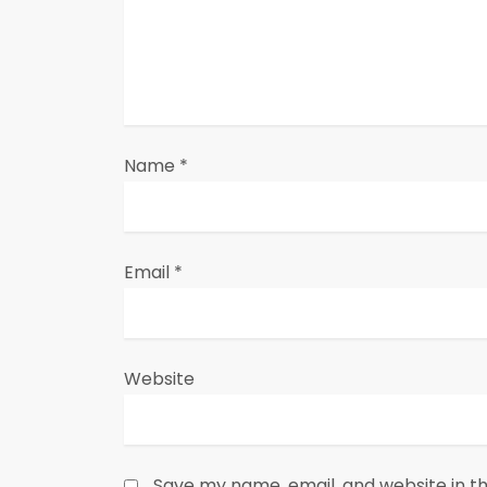
a
t
i
o
Name
*
n
Email
*
Website
Save my name, email, and website in th