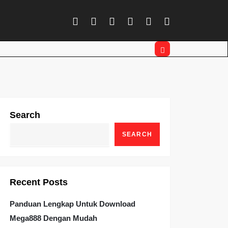
Search
SEARCH
Recent Posts
Panduan Lengkap Untuk Download
Mega888 Dengan Mudah