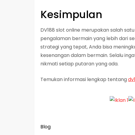
Kesimpulan
DV188 slot online merupakan salah satu
pengalaman bermain yang lebih dari s
strategi yang tepat, Anda bisa menin
kesenangan dalam bermain. Selalu ing
nikmati setiap putaran yang ada.
Temukan informasi lengkap tentang
dv
Blog