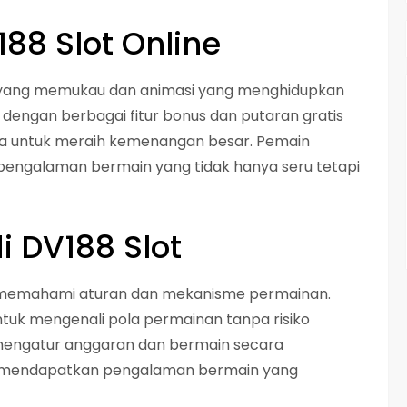
88 Slot Online
is yang memukau dan animasi yang menghidupkan
 dengan berbagai fitur bonus dan putaran gratis
a untuk meraih kemenangan besar. Pemain
pengalaman bermain yang tidak hanya seru tetapi
i DV188 Slot
k memahami aturan dan mekanisme permainan.
ntuk mengenali pola permainan tanpa risiko
, mengatur anggaran dan bermain secara
k mendapatkan pengalaman bermain yang