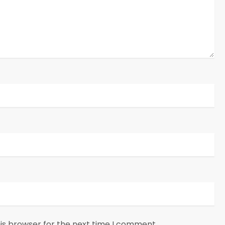
is browser for the next time I comment.