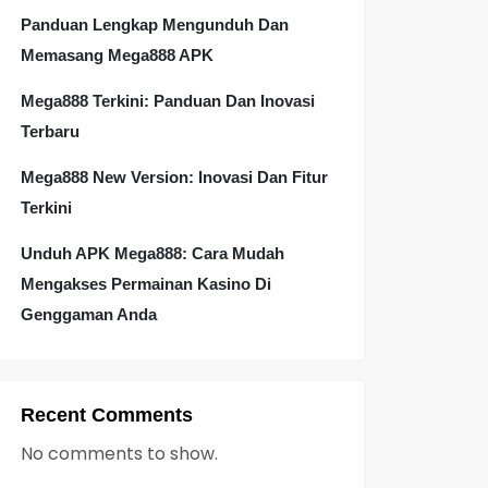
Panduan Lengkap Mengunduh Dan
Memasang Mega888 APK
Mega888 Terkini: Panduan Dan Inovasi
Terbaru
Mega888 New Version: Inovasi Dan Fitur
Terkini
Unduh APK Mega888: Cara Mudah
Mengakses Permainan Kasino Di
Genggaman Anda
Recent Comments
No comments to show.