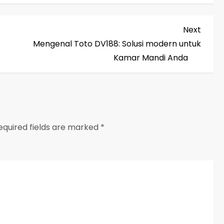
Next
Next
Post
Mengenal Toto DV188: Solusi modern untuk
Kamar Mandi Anda
equired fields are marked
*