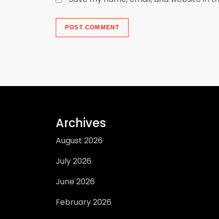
Archives
August 2026
July 2026
June 2026
February 2026