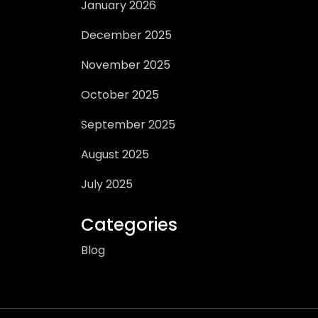
January 2026
December 2025
November 2025
October 2025
September 2025
August 2025
July 2025
Categories
Blog