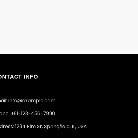
ONTACT INFO
ail: info@example.com
one: +91-123-456-7890
ress: 1234 Elm St, Springfield, IL, USA