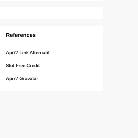
References
Api77 Link Alternatif
Slot Free Credit
Api77 Gravatar