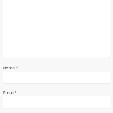
g
a
t
i
o
n
Name
*
Email
*