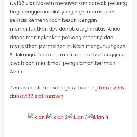
DV188 Slot Maxwin menawarkan banyak peluang
bagi penggemar slot yang ingin merasakan
sensasi kemenangan besar. Dengan
memanfaatkan tips dan strategi di atas, Anda
dapat meningkatkan peluang menang dan
menjadikan permainan ini lebih menguntungkan.
Selalu ingat untuk bermain secara bertanggung
jawab dan menikmati pengalaman bermain
Anda.
Temukan informasi lengkap tentang
toto dv188
dan
dv188 slot maxwin