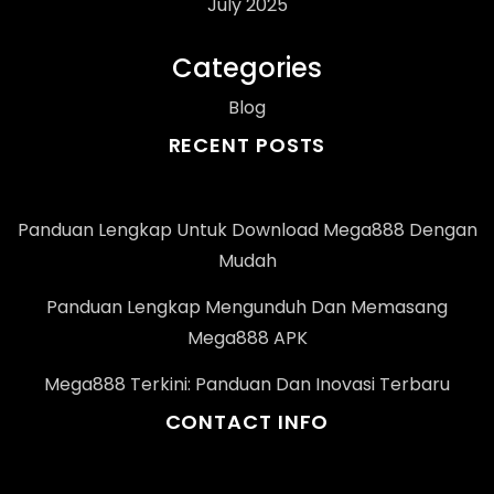
July 2025
Categories
Blog
RECENT POSTS
Panduan Lengkap Untuk Download Mega888 Dengan
Mudah
Panduan Lengkap Mengunduh Dan Memasang
Mega888 APK
Mega888 Terkini: Panduan Dan Inovasi Terbaru
CONTACT INFO