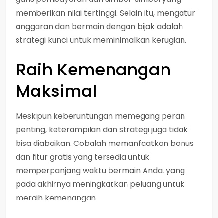
memberikan nilai tertinggi. Selain itu, mengatur
anggaran dan bermain dengan bijak adalah
strategi kunci untuk meminimalkan kerugian.
Raih Kemenangan
Maksimal
Meskipun keberuntungan memegang peran
penting, keterampilan dan strategi juga tidak
bisa diabaikan. Cobalah memanfaatkan bonus
dan fitur gratis yang tersedia untuk
memperpanjang waktu bermain Anda, yang
pada akhirnya meningkatkan peluang untuk
meraih kemenangan.