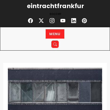
Skip
eintrachtfrankfur
to
soccer
content
MENU