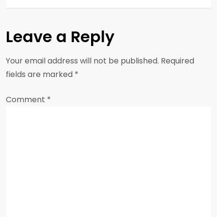
t
Leave a Reply
n
a
Your email address will not be published.
Required
fields are marked
*
v
Comment
i
*
g
a
t
i
o