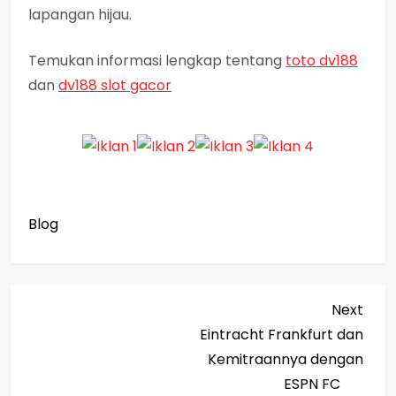
lapangan hijau.
Temukan informasi lengkap tentang
toto dv188
dan
dv188 slot gacor
Blog
P
Next
Next
Post
Eintracht Frankfurt dan
o
Kemitraannya dengan
s
ESPN FC