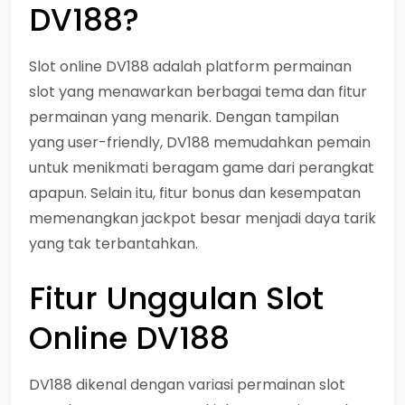
DV188?
Slot online DV188 adalah platform permainan
slot yang menawarkan berbagai tema dan fitur
permainan yang menarik. Dengan tampilan
yang user-friendly, DV188 memudahkan pemain
untuk menikmati beragam game dari perangkat
apapun. Selain itu, fitur bonus dan kesempatan
memenangkan jackpot besar menjadi daya tarik
yang tak terbantahkan.
Fitur Unggulan Slot
Online DV188
DV188 dikenal dengan variasi permainan slot